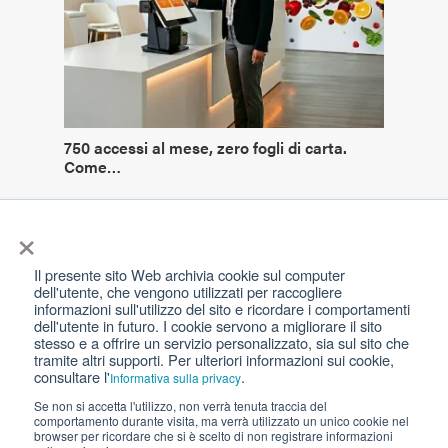
750 accessi al mese, zero fogli di carta.
Come…
×
Il presente sito Web archivia cookie sul computer
dell'utente, che vengono utilizzati per raccogliere
informazioni sull'utilizzo del sito e ricordare i comportamenti
dell'utente in futuro. I cookie servono a migliorare il sito
Kiosk © , tutti i diritti riservati.
stesso e a offrire un servizio personalizzato, sia sul sito che
tramite altri supporti. Per ulteriori informazioni sui cookie,
consultare l'
.
Privacy
|
Cookie Policy
|
Termini per l’uso
Informativa sulla privacy
Se non si accetta l'utilizzo, non verrà tenuta traccia del
comportamento durante visita, ma verrà utilizzato un unico cookie nel
browser per ricordare che si è scelto di non registrare informazioni