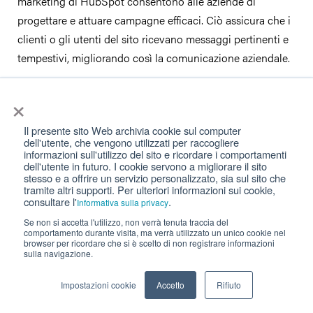
marketing di HubSpot consentono alle aziende di
progettare e attuare campagne efficaci. Ciò assicura che i
clienti o gli utenti del sito ricevano messaggi pertinenti e
tempestivi, migliorando così la comunicazione aziendale.
Inoltre, HubSpot offre anche strumenti per la gestione e il
×
monitoraggio dei social media e delle attività di SEO.
Il presente sito Web archivia cookie sul computer
Questi strumenti aiutano le aziende a comunicare
dell'utente, che vengono utilizzati per raccogliere
efficacemente con i clienti attraverso diversi canali e a
informazioni sull'utilizzo del sito e ricordare i comportamenti
dell'utente in futuro. I cookie servono a migliorare il sito
migliorare la loro visibilità online. La piattaforma consente
stesso e a offrire un servizio personalizzato, sia sul sito che
anche di gestire il servizio clienti, compresi i ticket di
tramite altri supporti. Per ulteriori informazioni sui cookie,
consultare l'
.
Informativa sulla privacy
supporto, le chat live e i chatbot, il che contribuisce a
Se non si accetta l'utilizzo, non verrà tenuta traccia del
rispondere prontamente alle richieste e a migliorare la
comportamento durante visita, ma verrà utilizzato un unico cookie nel
browser per ricordare che si è scelto di non registrare informazioni
soddisfazione del cliente.
sulla navigazione.
Impostazioni cookie
Accetto
Rifiuto