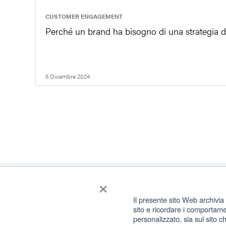
|
CUSTOMER ENGAGEMENT
Perché un brand ha bisogno di una strategia di
5 Dicembre 2024
×
Kiosk © , tutti i diritti riservati.
Il presente sito Web archivia 
Privacy
|
Cookie Policy
|
Termini per l’uso
sito e ricordare i comportament
personalizzato, sia sul sito ch