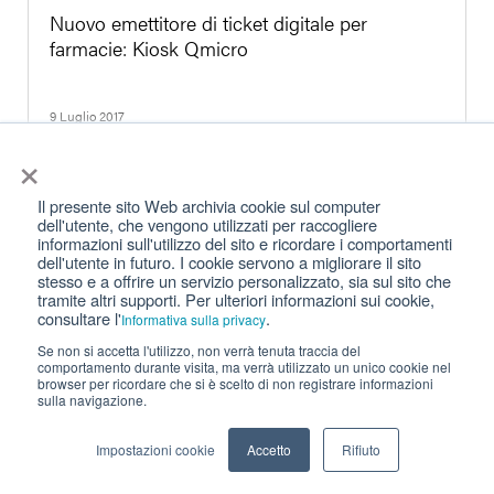
Nuovo emettitore di ticket digitale per
farmacie: Kiosk Qmicro
9 Luglio 2017
×
Il presente sito Web archivia cookie sul computer
dell'utente, che vengono utilizzati per raccogliere
Kiosk © , tutti i diritti riservati.
informazioni sull'utilizzo del sito e ricordare i comportamenti
dell'utente in futuro. I cookie servono a migliorare il sito
stesso e a offrire un servizio personalizzato, sia sul sito che
Privacy
|
Cookie Policy
|
Termini per l’uso
tramite altri supporti. Per ulteriori informazioni sui cookie,
consultare l'
.
Informativa sulla privacy
Se non si accetta l'utilizzo, non verrà tenuta traccia del
comportamento durante visita, ma verrà utilizzato un unico cookie nel
browser per ricordare che si è scelto di non registrare informazioni
sulla navigazione.
Impostazioni cookie
Accetto
Rifiuto