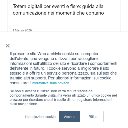
Totem digitali per eventi e fiere: guida alla
comunicazione nei momenti che contano
1 Marzo 2025
×
Il presente sito Web archivia cookie sul computer
dell'utente, che vengono utilizzati per raccogliere
Kiosk © , tutti i diritti riservati.
informazioni sull'utilizzo del sito e ricordare i comportamenti
dell'utente in futuro. I cookie servono a migliorare il sito
stesso e a offrire un servizio personalizzato, sia sul sito che
Privacy
|
Cookie Policy
|
Termini per l’uso
tramite altri supporti. Per ulteriori informazioni sui cookie,
consultare l'
.
Informativa sulla privacy
Se non si accetta l'utilizzo, non verrà tenuta traccia del
comportamento durante visita, ma verrà utilizzato un unico cookie nel
browser per ricordare che si è scelto di non registrare informazioni
sulla navigazione.
Impostazioni cookie
Accetto
Rifiuto